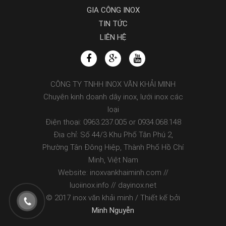
GIA CÔNG INOX
TIN TỨC
LIÊN HỆ
CÔNG TY TNHH INOX VĂN KHẢI MINH
Chuyên kinh doanh dây inox, lưới inox các
loại
Điện thoại: 0963.237.005 or 0934.068.148
Địa chỉ: Số 44/3 Khu Phố Tân Phú 2,
Phường Tân Đông Hiệp, Thành Phố Hồ Chí
Minh, Việt Nam
Website: inoxvankhaiminh.com //
luoiinox.info // dayinox.net
© 2017 inox văn khải minh / Thiết kế bởi
Minh Nguyễn