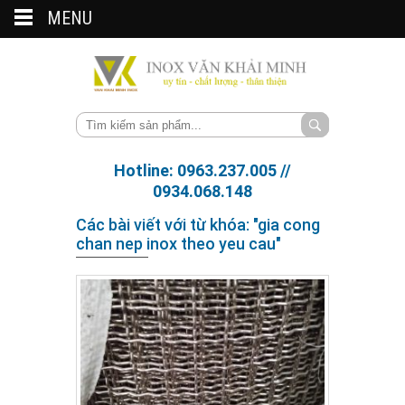
MENU
Hotline: 0963.237.005 //
0934.068.148
Các bài viết với từ khóa: "gia cong
chan nep inox theo yeu cau"