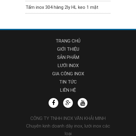
Tấm inox 304 hàng 2ly HL keo 1 mặt
TRANG CHỦ
GIỚI THIỆU
SẢN PHẨM
LƯỚI INOX
GIA CÔNG INOX
TIN TỨC
LIÊN HỆ
CÔNG TY TNHH INOX VĂN KHẢI MINH
Chuyên kinh doanh dây inox, lưới inox các
loại