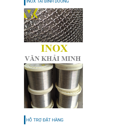
INOX TẠI BÌNH DƯƠNG
HỖ TRỢ ĐẶT HÀNG