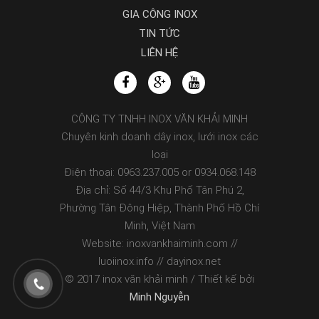
GIA CÔNG INOX
TIN TỨC
LIÊN HỆ
CÔNG TY TNHH INOX VĂN KHẢI MINH
Chuyên kinh doanh dây inox, lưới inox các
loại
Điện thoại: 0963.237.005 or 0934.068.148
Địa chỉ: Số 44/3 Khu Phố Tân Phú 2,
Phường Tân Đông Hiệp, Thành Phố Hồ Chí
Minh, Việt Nam
Website: inoxvankhaiminh.com //
luoiinox.info // dayinox.net
© 2017 inox văn khải minh / Thiết kế bởi
Minh Nguyễn