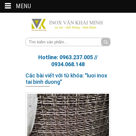
MENU
Hotline: 0963.237.005 //
0934.068.148
Các bài viết với từ khóa: "luoi inox
tai binh duong"