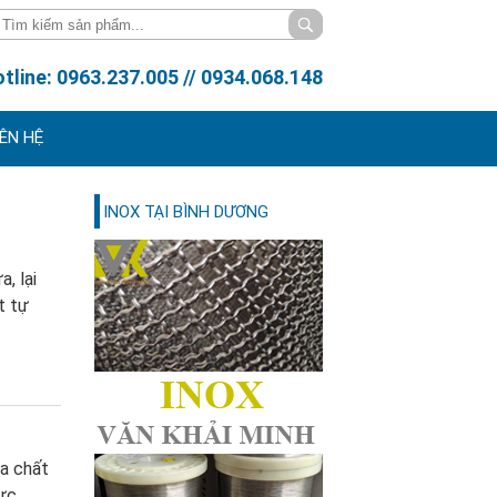
tline: 0963.237.005 // 0934.068.148
IÊN HỆ
INOX TẠI BÌNH DƯƠNG
, lại
t tự
óa chất
hực