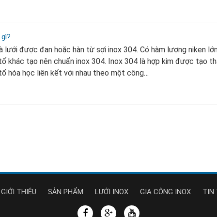
 gì?
là lưới được đan hoặc hàn từ sợi inox 304. Có hàm lượng niken lớ
ố khác tạo nên chuẩn inox 304. Inox 304 là hợp kim được tạo t
ố hóa học liên kết với nhau theo một công…
GIỚI THIỆU
SẢN PHẨM
LƯỚI INOX
GIA CÔNG INOX
TIN