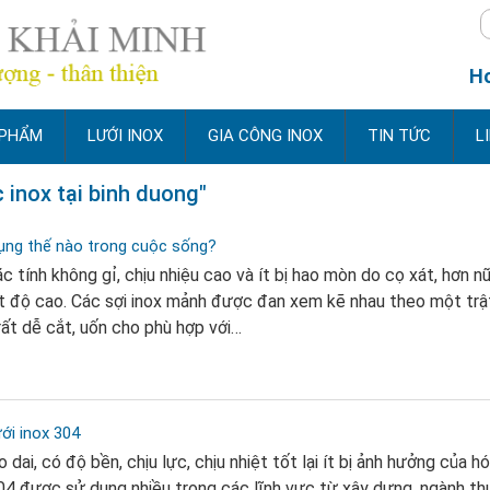
Ho
 PHẨM
LƯỚI INOX
GIA CÔNG INOX
TIN TỨC
L
oc inox tại binh duong"
dụng thế nào trong cuộc sống?
c tính không gỉ, chịu nhiệu cao và ít bị hao mòn do cọ xát, hơn nữa
t độ cao. Các sợi inox mảnh được đan xem kẽ nhau theo một trậ
rất dễ cắt, uốn cho phù hợp với…
ới inox 304
 dai, có độ bền, chịu lực, chịu nhiệt tốt lại ít bị ảnh hưởng của h
304 được sử dụng nhiều trong các lĩnh vực từ xây dựng, ngành t