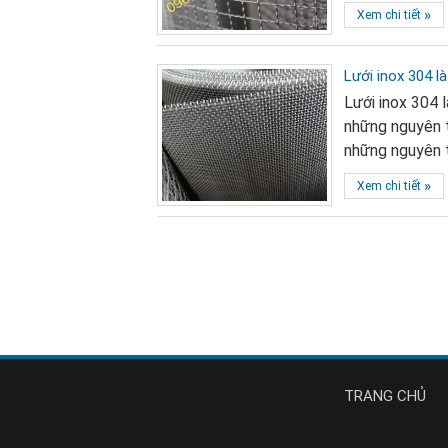
»
Xem chi tiết
Lưới inox 304 là
Lưới inox 304 
những nguyên t
những nguyên t
»
Xem chi tiết
TRANG CHỦ