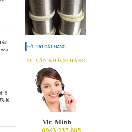
 tấm
HỖ TRỢ ĐẶT HÀNG
 vào
nh ô
8% là