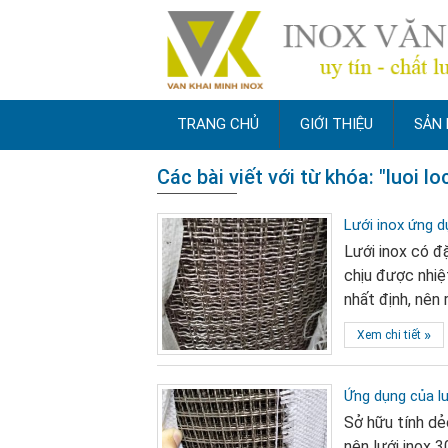
TRANG CHỦ
GIỚI THIỆU
SẢN
Các bài viết với từ khóa: "luoi l
Lưới inox ứng 
Lưới inox có đặ
chịu được nhiệ
nhất định, nên 
»
Xem chi tiết
Ứng dụng của lư
Sở hữu tính dẻo
nên lưới inox 