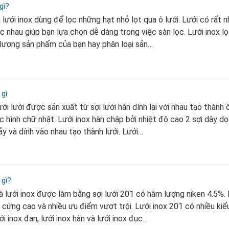
gì?
à lưới inox dùng để lọc những hạt nhỏ lọt qua ô lưới. Lưới có rất n
c nhau giúp bạn lựa chọn dễ dàng trong việc sàn lọc. Lưới inox lọ
lượng sản phẩm của bạn hay phân loại sản…
 gì
ưới lưới được sản xuất từ sợi lưới hàn dính lại với nhau tạo thành ô
c hình chữ nhật. Lưới inox hàn chập bởi nhiệt độ cao 2 sợi dây dọ
y và dính vào nhau tạo thành lưới. Lưới…
 gì?
là lưới inox được làm bằng sợi lưới 201 có hàm lượng niken 4.5%. 
cứng cao và nhiều ưu điểm vượt trội. Lưới inox 201 có nhiều kiểu
ới inox đan, lưới inox hàn và lưới inox đục…