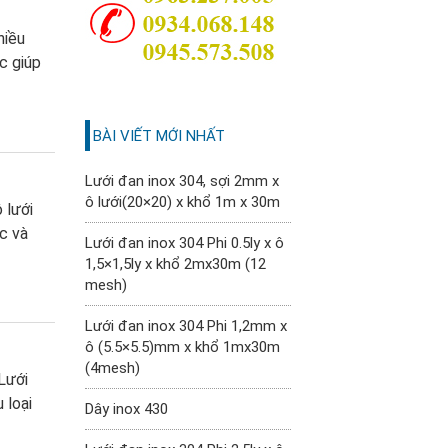
hiều
c giúp
BÀI VIẾT MỚI NHẤT
Lưới đan inox 304, sợi 2mm x
ô lưới(20×20) x khổ 1m x 30m
 lưới
c và
Lưới đan inox 304 Phi 0.5ly x ô
1,5×1,5ly x khổ 2mx30m (12
mesh)
Lưới đan inox 304 Phi 1,2mm x
ô (5.5×5.5)mm x khổ 1mx30m
(4mesh)
Lưới
 loại
Dây inox 430