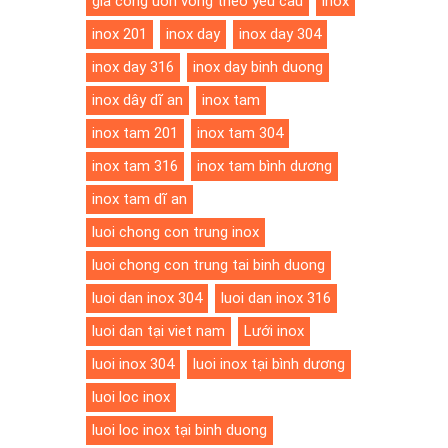
gia cong uon vong theo yeu cau
inox
inox 201
inox day
inox day 304
inox day 316
inox day binh duong
inox dây dĩ an
inox tam
inox tam 201
inox tam 304
inox tam 316
inox tam bình dương
inox tam dĩ an
luoi chong con trung inox
luoi chong con trung tai binh duong
luoi dan inox 304
luoi dan inox 316
luoi dan tại viet nam
Lưới inox
luoi inox 304
luoi inox tại bình dương
luoi loc inox
luoi loc inox tại binh duong