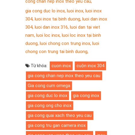
cong chan nep inox theo yeu cau
,
gia cong duc lo inox
,
luoi inox
,
luoi inox
304
,
luoi inox tai binh duong
,
luoi dan inox
304
,
luoi dan inox 316
,
luoi dan tại viet
nam
,
luoi loc inox
,
luoi loc inox tại binh
duong
,
luoi chong con trung inox
,
luoi
chong con trung tai binh duong
,
cuon inox
cuộn inox 304
Từ khóa:
gia cong chan nep inox theo yeu cau
Gia cong cum omega
gia cong duc lo inox
gia cong inox
gia cong ong cho inox
gia cong quai xach theo yeu cau
gia cong tru gan camera inox