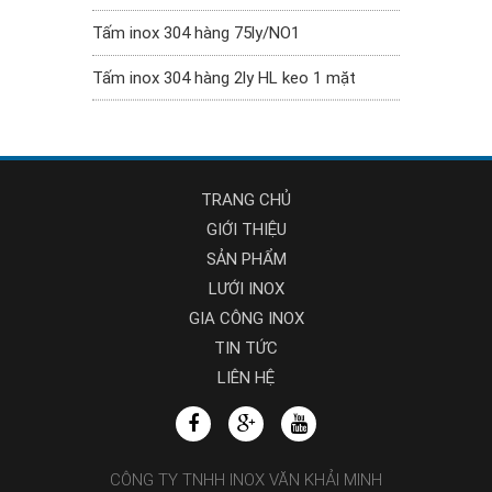
Tấm inox 304 hàng 75ly/NO1
Tấm inox 304 hàng 2ly HL keo 1 mặt
TRANG CHỦ
GIỚI THIỆU
SẢN PHẨM
LƯỚI INOX
GIA CÔNG INOX
TIN TỨC
LIÊN HỆ
CÔNG TY TNHH INOX VĂN KHẢI MINH