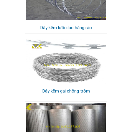
Dây kẽm lưỡi dao hàng rào
Dây kẽm gai chống trộm