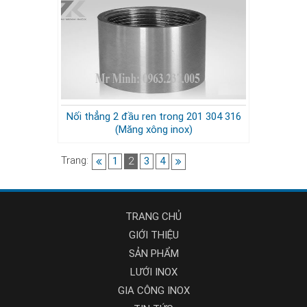
Nối thẳng 2 đầu ren trong 201 304 316
(Măng xông inox)
Trang:
1
2
3
4
TRANG CHỦ
GIỚI THIỆU
SẢN PHẨM
LƯỚI INOX
GIA CÔNG INOX