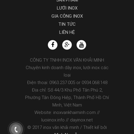
SẢN PHẨM
LƯỚI INOX
GIA CÔNG INOX
TIN TỨC
LIÊN HỆ
CÔNG TY TNHH INOX VĂN KHẢI MINH
Chuyên kinh doanh dây inox, lưới inox các
loại
Điện thoại: 0963.237.005 or 0934.068.148
Địa chỉ: Số 44/3 Khu Phố Tân Phú 2,
Phường Tân Đông Hiệp, Thành Phố Hồ Chí
Minh, Việt Nam
Website: inoxvankhaiminh.com //
luoiinox.info // dayinox.net
© 2017 inox văn khải minh / Thiết kế bởi