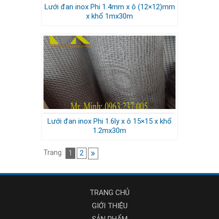
Lưới đan inox Phi 1.4mm x ô (12×12)mm
x khổ 1mx30m
Lưới đan inox Phi 1.6ly x ô 15×15 x khổ
1.2mx30m
Trang:
1
2
TRANG CHỦ
GIỚI THIỆU