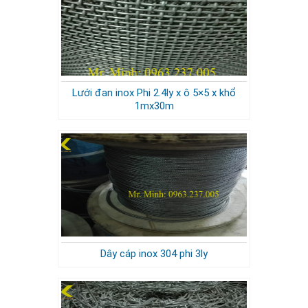
Lưới đan inox Phi 2.4ly x ô 5×5 x khổ
1mx30m
Dây cáp inox 304 phi 3ly