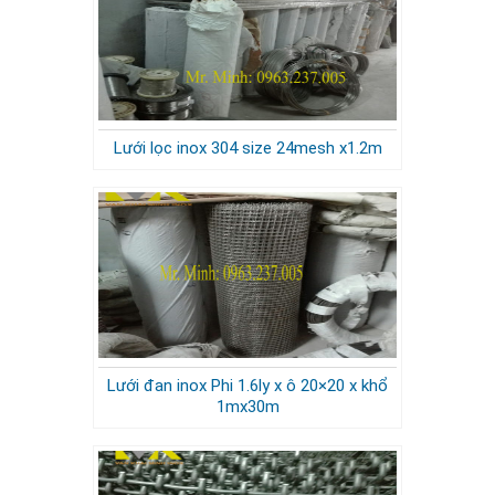
Lưới lọc inox 304 size 24mesh x1.2m
Lưới đan inox Phi 1.6ly x ô 20×20 x khổ
1mx30m