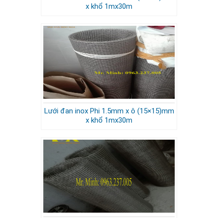
x khổ 1mx30m
Lưới đan inox Phi 1.5mm x ô (15×15)mm
x khổ 1mx30m