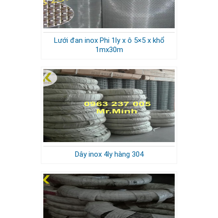
Lưới đan inox Phi 1ly x ô 5×5 x khổ
1mx30m
Dây inox 4ly hàng 304