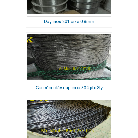
Dây inox 201 size 0.8mm
Gia công dây cáp inox 304 phi 3ly