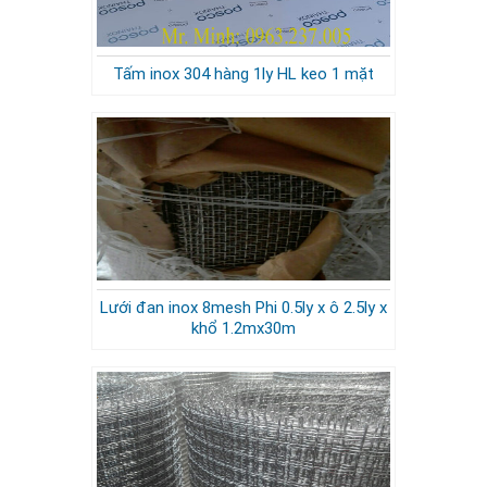
Tấm inox 304 hàng 1ly HL keo 1 mặt
Lưới đan inox 8mesh Phi 0.5ly x ô 2.5ly x
khổ 1.2mx30m