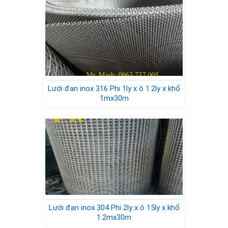
Lưới đan inox 316 Phi 1ly x ô 1.2ly x khổ
1mx30m
Lưới đan inox 304 Phi 2ly x ô 15ly x khổ
1.2mx30m