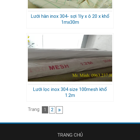
Lưới hàn inox 304- sợi 1ly x ô 20 x khổ
1mx30m
Lưới lọc inox 304 size 100mesh khổ
1.2m
Trang:
1
2
TRANG CHỦ