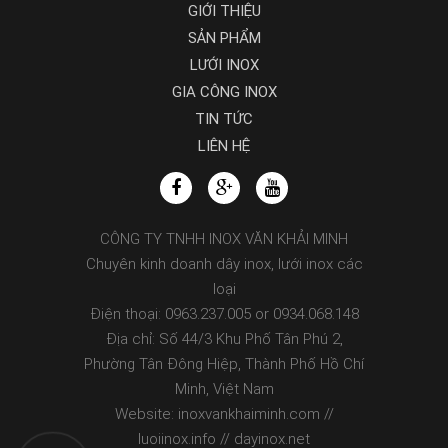
GIỚI THIỆU
SẢN PHẨM
LƯỚI INOX
GIA CÔNG INOX
TIN TỨC
LIÊN HỆ
CÔNG TY TNHH INOX VĂN KHẢI MINH
Chuyên kinh doanh dây inox, lưới inox các
loại
Điện thoại: 0963.237.005 or 0934.068.148
Địa chỉ: Số 44/3 Khu Phố Tân Phú 2,
Phường Tân Đông Hiệp, Thành Phố Hồ Chí
Minh, Việt Nam
Website: inoxvankhaiminh.com //
luoiinox.info // dayinox.net