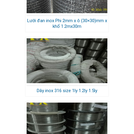
Lưới đan inox Phi 2mm x ô (30×30)mm x
khổ 1.2mx30m
Dây inox 316 size 1ly 1.2ly 1.5ly