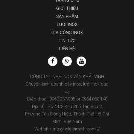
TRANG CHỦ
GIỚI THIỆU
SẢN PHẨM
LƯỚI INOX
GIA CÔNG INOX
TIN TỨC
LIÊN HỆ
CÔNG TY TNHH INOX VĂN KHẢI MINH
Chuyên kinh doanh dây inox, lưới inox các
loại
Điện thoại: 0963.237.005 or 0934.068.148
Địa chỉ: Số 44/3 Khu Phố Tân Phú 2,
Phường Tân Đông Hiệp, Thành Phố Hồ Chí
Minh, Việt Nam
Website: inoxvankhaiminh.com //