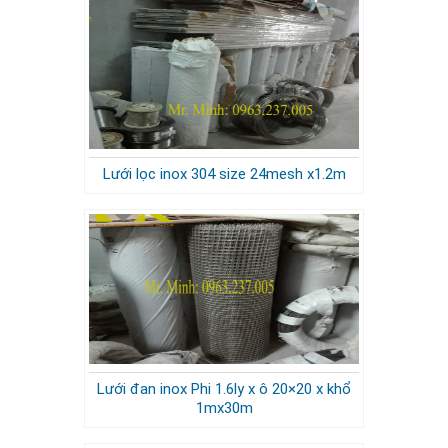
Lưới lọc inox 304 size 24mesh x1.2m
Lưới đan inox Phi 1.6ly x ô 20×20 x khổ
1mx30m