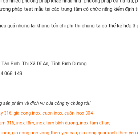
thì có nhiều phương pháp khác nhau như: phương pháp cà tia lửa,
ương pháp test mẫu tại các trung tâm có chức năng kiểm định tạ
iệu quả nhưng lại không tốn chi phí thì chúng ta có thể kế hợp 3
Tân Bình, Thị Xã Dĩ An, Tỉnh Bình Dương
34 068 148
 sản phẩm và dịch vụ của công ty chúng tôi!
ay 316
,
gia cong inox
,
cuon inox
,
cuộn inox 304
,
tam 316
,
inox tấm
,
inox tam bình dương
,
inox tam dĩ an
,
 inox
,
gia cong uon vong theo yeu cau
,
gia cong quai xach theo yeu