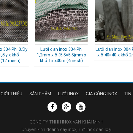
x 304 Phi 0.5ly
Lưới đan inox 304 Phi
Lưới đan inox 304 P
1,5ly x khổ
1,2mm x ô (5.5×5.5)mm x
x ô 40×40 x khổ 
(12 mesh)
khổ 1mx30m (4mesh)
GIỚI THIỆU
SẢN PHẨM
LƯỚI INOX
GIA CÔNG INOX
TIN
CÔNG TY TNHH INOX VĂN KHẢI MINH
Chuyên kinh doanh dây inox, lưới inox các loại