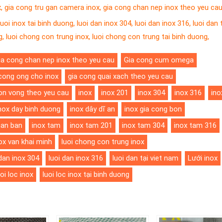
x
,
gia cong tru gan camera inox
,
gia cong chan nep inox theo yeu ca
luoi inox tai binh duong
,
luoi dan inox 304
,
luoi dan inox 316
,
luoi dan t
g
,
luoi chong con trung inox
,
luoi chong con trung tai binh duong
,
ia cong chan nep inox theo yeu cau
Gia cong cum omega
 cong ong cho inox
gia cong quai xach theo yeu cau
on vong theo yeu cau
inox
inox 201
inox 304
inox 316
ino
nox day binh duong
inox dây dĩ an
inox gia cong bon
han ban
inox tam
inox tam 201
inox tam 304
inox tam 316
ox van khai minh
luoi chong con trung inox
 dan inox 304
luoi dan inox 316
luoi dan tại viet nam
Lưới inox
uoi loc inox
luoi loc inox tại binh duong