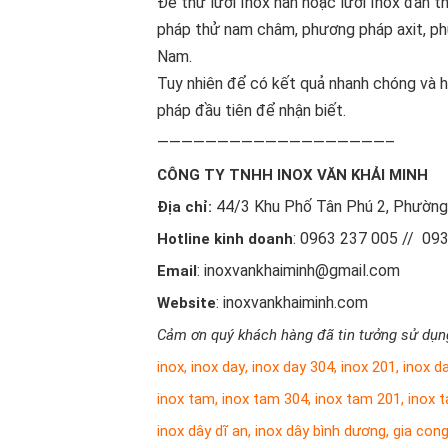
Để thử lưới Inox hàn hoặc lưới Inox đan 
pháp thử nam châm, phương pháp axit, ph
Nam.
Tuy nhiên để có kết quả nhanh chóng và h
pháp đầu tiên để nhận biết.
———————————————————–
CÔNG TY TNHH INOX VĂN KHẢI MINH
44/3 Khu Phố Tân Phú 2, Phường 
Địa chỉ:
: 0963 237 005 // 09
Hotline kinh doanh
: inoxvankhaiminh@gmail.com
Email
: inoxvankhaiminh.com
Website
Cảm ơn quý khách hàng đã tin tưởng sử dụng
inox
,
inox day
,
inox day 304
,
inox 201
,
inox d
inox tam
,
inox tam 304
,
inox tam 201
,
inox 
inox dây dĩ an
,
inox dây bình dương
,
gia cong