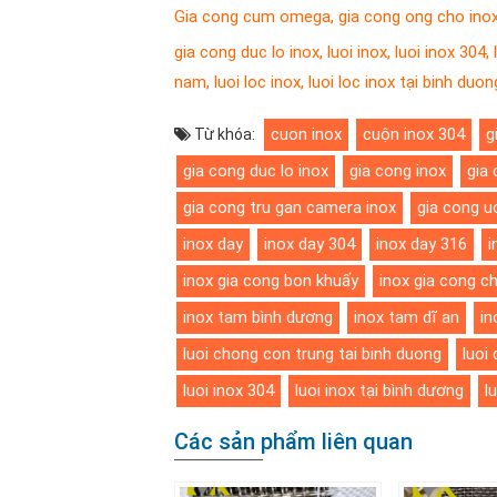
Gia cong cum omega
,
gia cong ong cho ino
gia cong duc lo inox
,
luoi inox
,
luoi inox 304
,
nam
,
luoi loc inox
,
luoi loc inox tại binh duon
cuon inox
cuộn inox 304
g
Từ khóa:
gia cong duc lo inox
gia cong inox
gia
gia cong tru gan camera inox
gia cong u
inox day
inox day 304
inox day 316
i
inox gia cong bon khuấy
inox gia cong c
inox tam bình dương
inox tam dĩ an
in
luoi chong con trung tai binh duong
luoi
luoi inox 304
luoi inox tại bình dương
l
Các sản phẩm liên quan