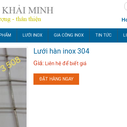
Ho
 PHẨM
LƯỚI INOX
GIA CÔNG INOX
TIN TỨC
L
Lưới hàn inox 304
Giá:
Liên hệ để biết giá
ĐẶT HÀNG NGAY