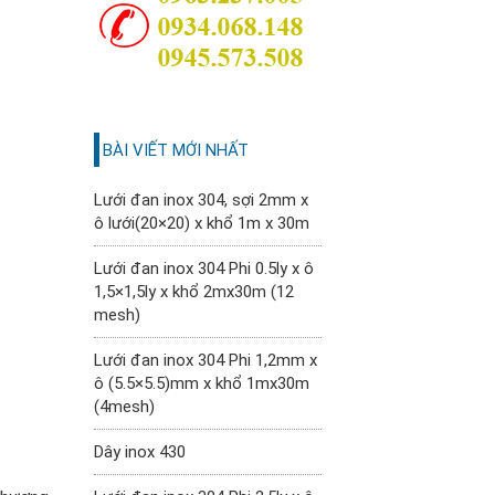
BÀI VIẾT MỚI NHẤT
Lưới đan inox 304, sợi 2mm x
ô lưới(20×20) x khổ 1m x 30m
Lưới đan inox 304 Phi 0.5ly x ô
1,5×1,5ly x khổ 2mx30m (12
mesh)
Lưới đan inox 304 Phi 1,2mm x
ô (5.5×5.5)mm x khổ 1mx30m
(4mesh)
Dây inox 430