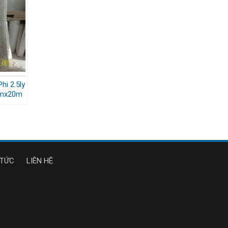
hi 2.5ly
2mx20m
 TỨC
LIÊN HỆ