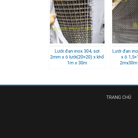
Lưới đan inox 304, sợi
Lưới đan ino
2mm x ô lưới(20×20) x khổ
x ô 1,5×
1m x 30m
2mx30m 
TRANG CHỦ